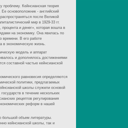
у проблему. Кейнсианская теория
. Ее основоположник - английский
 распространяться после Великой
питалистический мир в 1929-33 гг.
 процента и денег», которая вошла в
ядами на экономику. Она явилась по
 времени. В его работе
а в экономическую жизнь.
мическую модель и аппарат
вивалось и дополнялось достижениями
тся составной частью кейнсианской
номического равновесия определяются
мической политики, предлагаемых
кейнсианской школы служили основой
 государств в течение нескольких
нсианских рецептов регулирования
экономических реформ в нашей
о большой объем литературы.
нно кейнсианской школы, так и