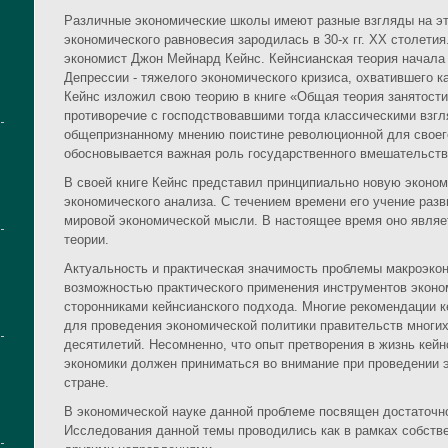
Различные экономические школы имеют разные взгляды на эт
экономического равновесия зародилась в 30-х гг. XX столетия
экономист Джон Мейнард Кейнс. Кейнсианская теория начала
Депрессии - тяжелого экономического кризиса, охватившего ка
Кейнс изложил свою теорию в книге «Общая теория занятости,
противоречие с господствовавшими тогда классическими взгл
общепризнанному мнению поистине революционной для своего
обосновывается важная роль государственного вмешательств
В своей книге Кейнс представил принципиально новую эконо
экономического анализа. С течением времени его учение раз
мировой экономической мысли. В настоящее время оно являе
теории.
Актуальность и практическая значимость проблемы макроэко
возможностью практического применения инструментов эконо
сторонниками кейнсианского подхода. Многие рекомендации 
для проведения экономической политики правительств многих
десятилетий. Несомненно, что опыт претворения в жизнь кей
экономики должен приниматься во внимание при проведении 
стране.
В экономической науке данной проблеме посвящен достаточн
Исследования данной темы проводились как в рамках собстве