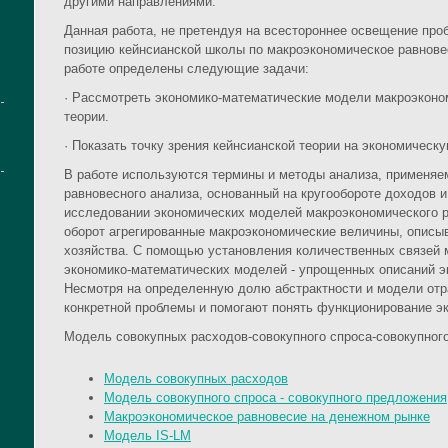
другими направлениями.
Данная работа, не претендуя на всестороннее освещение про
позицию кейнсианской школы по макроэкономическое равновес
работе определены следующие задачи:
· Рассмотреть экономико-математические модели макроэконо
теории.
· Показать точку зрения кейнсианской теории на экономическу
В работе используются термины и методы анализа, применяе
равновесного анализа, основанный на кругообороте доходов и
исследовании экономических моделей макроэкономического р
оборот агрегированные макроэкономические величины, описы
хозяйства. С помощью установления количественных связей 
экономико-математических моделей - упрощенных описаний э
Несмотря на определенную долю абстрактности и модели от
конкретной проблемы и помогают понять функционирование э
Модель совокупных расходов-совокупного спроса-совокупног
Модель совокупных расходов
Модель совокупного спроса - совокупного предложения
Макроэкономическое равновесие на денежном рынке
Модель IS-LM