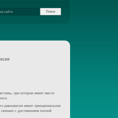
весия
истемы, при котором имеет место
роса.
го равновесия имеет принципиальное
 связано с достижением полной