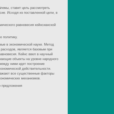
блемы, ставит цель рассмотреть
ие. Исходя из поставленной цели, в
мического равновесия кейнсианской
ю политику.
мые в экономической науке. Метод
 расходов, является базовым при
авновесия. Кейнс ввел в научный
вающие объекты на уровне народного
между ними идет построение
кономической действительности.
ражают все существенные факторы
кономических механизмов.
о предложения