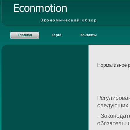
Экономический обзор
Главная
Карта
Контакты
Нормативное р
Регулирован
следующих 
. Законодат
обязательн