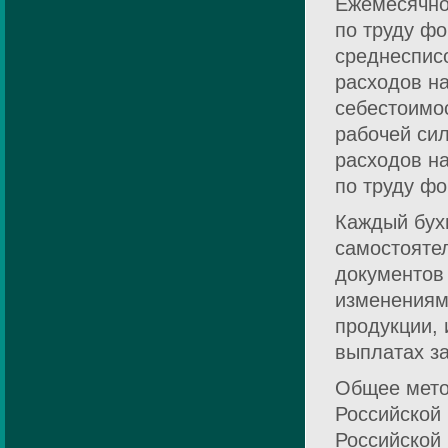
Ежемесячно
по труду фо
среднеспис
расходов на
себестоимос
рабочей сил
расходов на
по труду фо
Каждый бух
самостояте
документов 
изменениями
продукции,
выплатах за
Общее мето
Российской
Российской