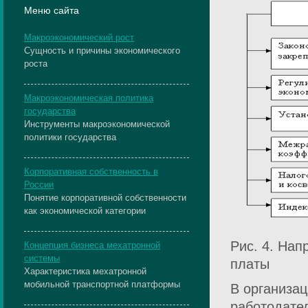
Меню сайта
Макроэкономический рост
Сущность и причины экономического
роста
Макроэкономическая политика
государства
Инструменты макроэкономической
политики государства
Корпоративная собственность в
России
Понятие корпоративной собственности
как экономической категории
Рис. 4. Нап
Концепция бизнеса мехатронной
системы
платы
Характеристика мехатронной
мобильной транспортной платформы
В организа
работодате