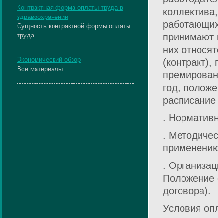
Контрактная форма оплаты труда в
коллектива,
здравоохранении
работающих
Сущность контрактной формы оплаты
труда
принимают 
них относят
Экономический обзор
(контракт),
Все материалы
премирован
год, положе
расписание
. Нормативн
. Методичес
применению
. Организац
Положение 
договора).
Условия оп