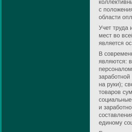
коллективн
с положени
области опл
Учет труда 
мест во все
является о
В современ
являются: в
персоналом
заработной 
на руки); с
товаров су
социальные 
и заработно
составления
единому соц