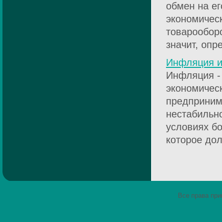
обмен на е
экономическ
товарооборо
значит, опр
Инфляция и
Инфляция -
экономическ
предприним
нестабильно
условиях бо
которое дол
Все права пр