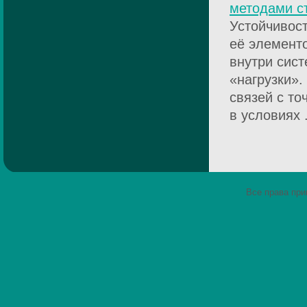
методами с
Устойчивост
её элементо
внутри сис
«нагрузки».
связей с то
в условиях .
Все права пр