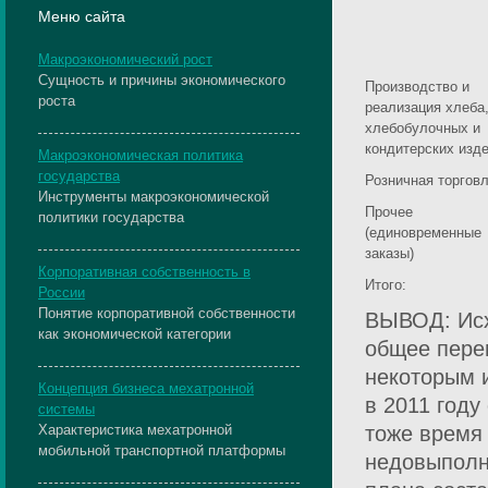
Меню сайта
Макроэкономический рост
Сущность и причины экономического
Производство и
роста
реализация хлеба
хлебобулочных и
кондитерских изд
Макроэкономическая политика
государства
Розничная торгов
Инструменты макроэкономической
Прочее
политики государства
(единовременные
заказы)
Корпоративная собственность в
Итого:
России
Понятие корпоративной собственности
ВЫВОД: Исх
как экономической категории
общее пере
некоторым и
Концепция бизнеса мехатронной
в 2011 году
системы
Характеристика мехатронной
тоже время
мобильной транспортной платформы
недовыполн