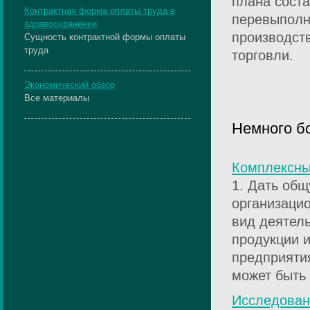
плана соста
Контрактная форма оплаты труда в
перевыполн
здравоохранении
производст
Сущность контрактной формы оплаты
труда
торговли.
Экономический обзор
Все материалы
Немного б
Комплексны
1. Дать общ
организаци
вид деятел
продукции и
предприятия
может быть 
Исследован