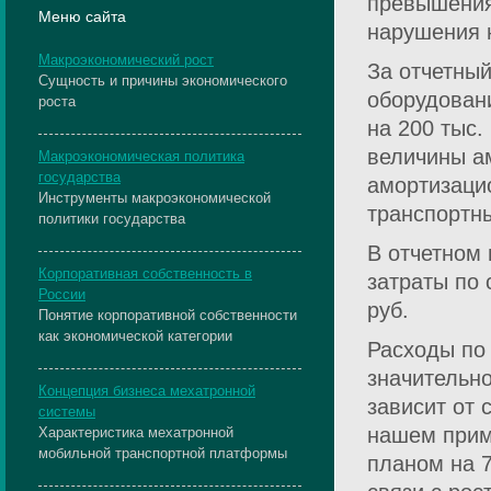
превышения 
Меню сайта
нарушения н
Макроэкономический рост
За отчетны
Сущность и причины экономического
оборудован
роста
на 200 тыс.
величины а
Макроэкономическая политика
государства
амортизаци
Инструменты макроэкономической
транспортны
политики государства
В отчетном 
Корпоративная собственность в
затраты по 
России
руб.
Понятие корпоративной собственности
как экономической категории
Расходы по
значительно
Концепция бизнеса мехатронной
зависит от 
системы
нашем прим
Характеристика мехатронной
мобильной транспортной платформы
планом на 7