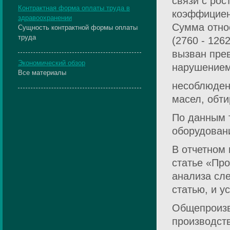
связи с рос
Контрактная форма оплаты труда в
коэффициент
здравоохранении
Сумма относ
Сущность контрактной формы оплаты
труда
(2760 - 126
вызван пре
Экономический обзор
нарушением
Все материалы
несоблюден
масел, обт
По данным 
оборудовани
В отчетном 
статье «Про
анализа сле
статью, и у
Общепроизв
производст