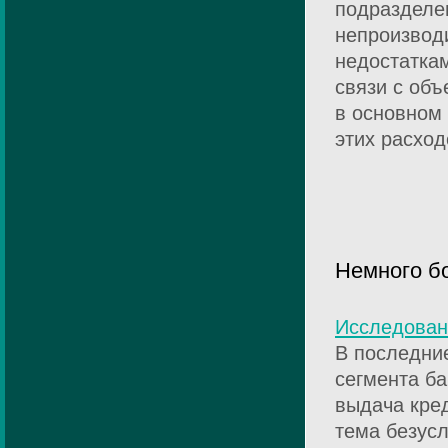
подразделен
непроизвод
недостаткам
связи с об
в основном
этих расход
Немного б
Исследован
В последние
сегмента ба
выдача кре
тема безусл