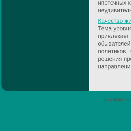
ипотечных к
неудивительн
Качество жи
Тема уровня
привлекает
обывателей
политиков, 
решения про
направлении
Все права пр