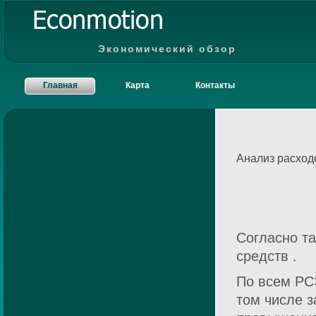
Экономический обзор
Главная
Карта
Контакты
Анализ расход
Согласно т
средств .
По всем РСЭ
том числе з