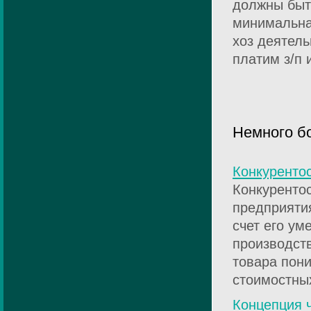
должны быт
минимальна,
хоз деятель
платим з/п 
Немного б
Конкуренто
Конкурентос
предприяти
счет его у
производст
товара пони
стоимостных
Концепция ч