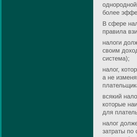
однородной
более эффе
В сфере на
правила вз
налоги долж
своим дохо
система);
налог, кото
а не измен
плательщик
всякий нало
которые на
для плател
налог долж
затраты по 