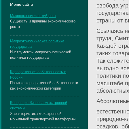
Меню сайта
свобода уг
государства
Макроэкономический рост
страны от в
Сущность и причины экономического
роста
Ссылаясь н
труда, Смит
Макроэкономическая политика
Каждой стра
государства
Инструменты макроэкономической
таких товар
политики государства
Так сложит
выгодно вс
Корпоративная собственность в
политики п
России
масштабе пр
Понятие корпоративной собственности
как экономической категории
абсолютных
Абсолютные
Концепция бизнеса мехатронной
системы
естественн
Характеристика мехатронной
природно-к
мобильной транспортной платформы
осадков, об