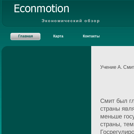
Экономический обзор
Главная
Карта
Контакты
Учение А. Сми
Смит был г
страны явл
меньше гос
страны, тем
Госрегулиро