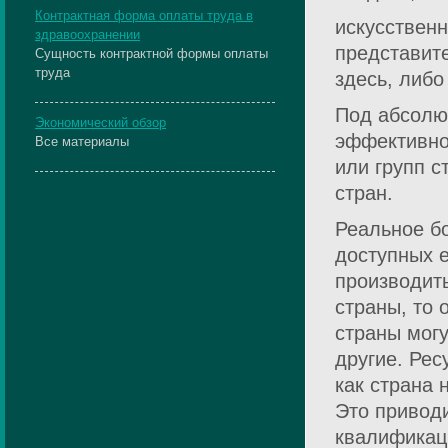
Контрактная форма оплаты труда в
искусствен
здравоохранении
представите
Сущность контрактной формы оплаты
труда
здесь, либо
Под абсолю
Экономический обзор
эффективно
Все материалы
или групп с
стран.
Реальное бо
доступных е
производить
страны, то
страны мог
другие. Рес
как страна 
Это привод
квалификац