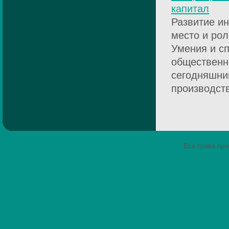
капитал
Развитие и
место и рол
Умения и с
общественн
сегодняшни
производств
Все права пр