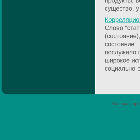
продукты, в
существо, у 
Корреляцион
Слово “стат
(состояние)
состояние”.
послужило 
широкое ис
социально-э
Все права пр