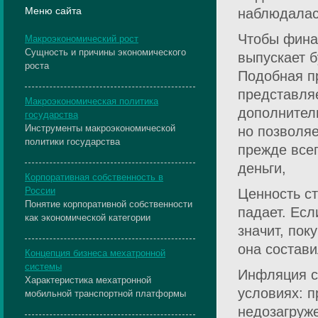
Меню сайта
наблюдалась
Чтобы фина
Макроэкономический рост
Сущность и причины экономического
выпускает 
роста
Подобная п
представля
Макроэкономическая политика
дополнитель
государства
Инструменты макроэкономической
но позволяе
политики государства
прежде всег
деньги,
Корпоративная собственность в
России
Ценность ст
Понятие корпоративной собственности
падает. Есл
как экономической категории
значит, пок
она состави
Концепция бизнеса мехатронной
системы
Инфляция с
Характеристика мехатронной
условиях: п
мобильной транспортной платформы
недозагруж