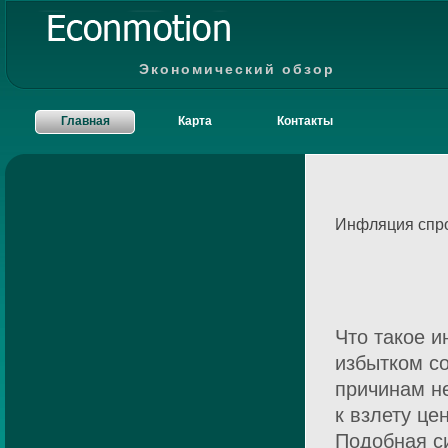
Экономический обзор
Главная
Карта
Контакты
Инфляция спр
Что такое 
избытком со
причинам н
к взлету це
Подобная с