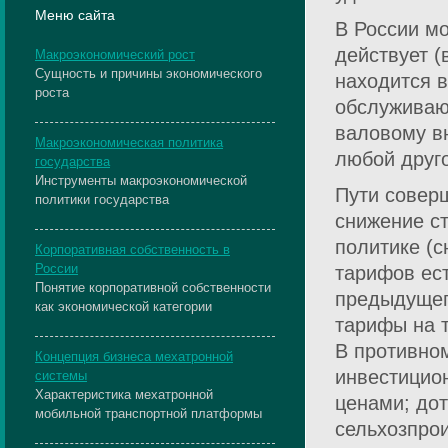
Меню сайта
В России м
действует 
Макроэкономический рост
Сущность и причины экономического
находится 
роста
обслуживаю
валовому вн
Макроэкономическая политика
любой друго
государства
Инструменты макроэкономической
Пути совер
политики государства
снижение с
политике (с
Корпоративная собственность в
России
тарифов ес
Понятие корпоративной собственности
предыдущег
как экономической категории
тарифы на т
В противном
Концепция бизнеса мехатронной
инвестицио
системы
Характеристика мехатронной
ценами; до
мобильной транспортной платформы
сельхозпро