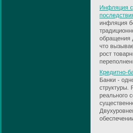
Инфляция с
последстви
инфляция б
традиционн
обращения 
что вызыва
рост товарн
переполнени
Кредитно-б
Банки - одн
структуры. 
реального с
существенн
Двухуровне
обеспечении