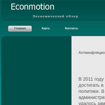
Экономический обзор
Главная
Карта
Контакты
Антиинфляцион
В 2011 году
достигать в
политики. В
администра
удалось за