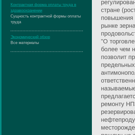
регулирова
Контрактная форма оплаты труда в
стране (рос
здравоохранении
Сущность контрактной формы оплаты
повышения 
труда
рынке зерн
продовольст
Экономический обзор
"О торговле
Все материалы
более чем н
позволит п
предельных
антимонопо
ответственн
называемые 
предлагает
ремонту НП
резервиров
нефтепроду
месторожде