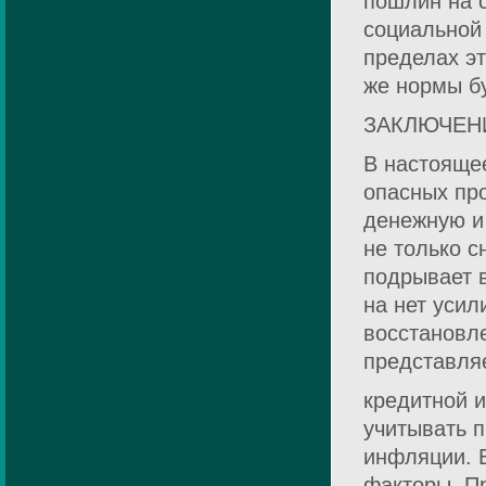
пошлин на 
социальной
пределах э
же нормы бу
ЗАКЛЮЧЕН
В настояще
опасных пр
денежную и
не только с
подрывает 
на нет усил
восстановл
представля
кредитной 
учитывать 
инфляции. В
факторы. П