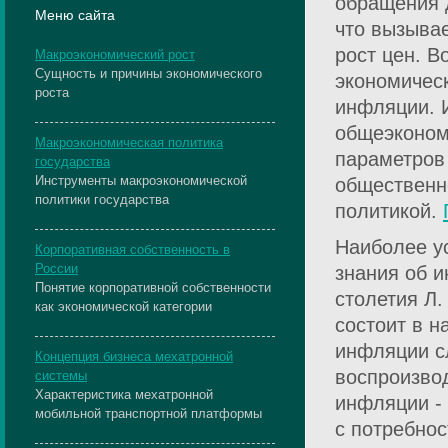
обращения 
Меню сайта
что вызыва
рост цен. В
Макроэкономический рост
Сущность и причины экономического
экономичес
роста
инфляции. 
общеэконом
Макроэкономическая политика
параметров
государства
Инструменты макроэкономической
общественн
политики государства
политикой.
Наиболее у
Корпоративная собственность в
России
знания об и
Понятие корпоративной собственности
столетия Л
как экономической категории
состоит в 
инфляции с
Концепция бизнеса мехатронной
воспроизво
системы
Характеристика мехатронной
инфляции -
мобильной транспортной платформы
с потребнос