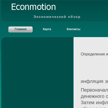
Экономический обзор
Главная
Карта
Контакты
Определение 
инфляция э
Первоначал
денежного о
Затем инфл