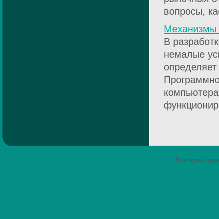
вопросы, ка
Механизмы 
В разработ
немалые ус
определяет
Программно
компьютерах
функционир
Все права пр