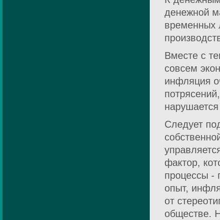
денежной ма
временных 
производст
Вместе с т
совсем экон
инфляция о
потрясений,
нарушается
Следует под
собственной
управляетс
фактор, ко
процессы - 
опыт, инфля
от стереот
обществе. Н