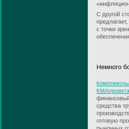
«инфляцион
С другой ст
предлагает,
с точки зре
обеспечения
Немного б
Комплексны
КМАпроект
финансовый
средства тр
производст
готовую про
рыночных о