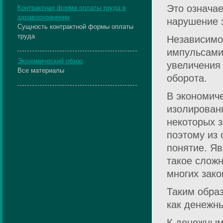
Это означае
Контрактная форма оплаты труда в
здравоохранении
нарушение 
Сущность контрактной формы оплаты
труда
Независимо
импульсами
Экономический обзор
увеличения
Все материалы
оборота.
В экономиче
изолированн
некоторых з
поэтому из 
понятие. Яв
такое сложн
многих зако
Таким обра
как денежн
К денежным