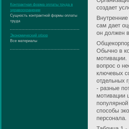
Организация
Контрактная форма оплаты труда в
создает усл
здравоохранении
Сущность контрактной формы оплаты
Внутренние
труда
сам дает оц
он должен 
Экономический обзор
Все материалы
Общекорпор
Обычно в к
мотивации.
вопрос о н
ключевых со
отдельных г
- разные п
мотивации 
популярной 
способы эк
персонала.
Таблица 1 