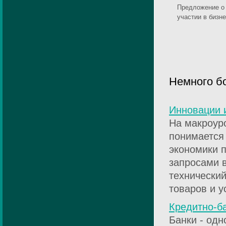
Предложение о
участии в бизн
Немного б
Инновации 
На макроур
понимается
экономики п
запросами в
технический
товаров и ус
Кредитно-б
Банки - одн