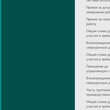
система оплаты
Премии за доср
завершение ра
Премии за све
работу
Общая схема д
участия в приб
Вознаграждение
сверхурочную р
Общая схема д
участия в приб
Повышение до
управляющего 
Вознаграждение
сверхурочную р
Часть группово
производственн
Общая схема д
участия в приб