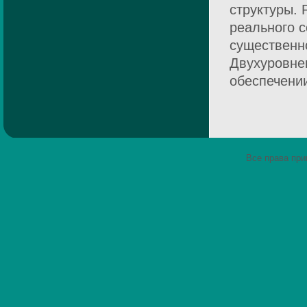
структуры. 
реального с
существенн
Двухуровне
обеспечении
Все права пр