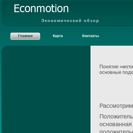
Экономический обзор
Главная
Карта
Контакты
Понятие «моти
основные подх
Рассмотрим
Положитель
основанная
положитель