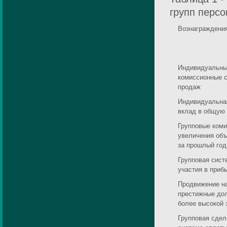
групп перс
Вознаграждени
Индивидуальны
комиссионные 
продаж
Индивидуальна
вклад в общую
Групповые коми
увеличения об
за прошлый год
Групповая сист
участия в приб
Продвижение н
престижные до
более высокой 
Групповая сдел