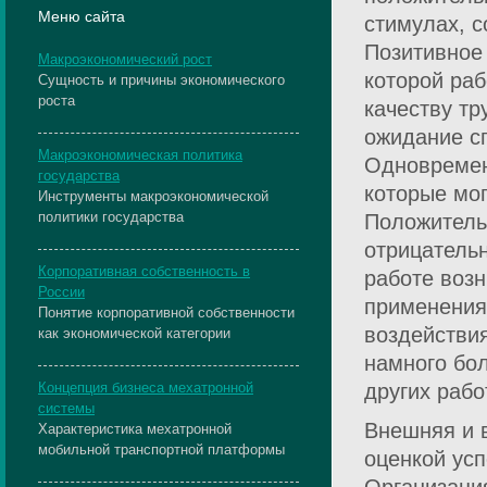
Меню сайта
стимулах, с
Позитивное
Макроэкономический рост
которой раб
Сущность и причины экономического
роста
качеству тр
ожидание с
Макроэкономическая политика
Одновременн
государства
которые мо
Инструменты макроэкономической
политики государства
Положитель
отрицательн
Корпоративная собственность в
работе возн
России
применения 
Понятие корпоративной собственности
воздействи
как экономической категории
намного бо
Концепция бизнеса мехатронной
других рабо
системы
Внешняя и 
Характеристика мехатронной
мобильной транспортной платформы
оценкой ус