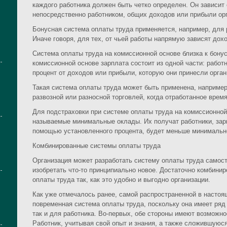
каждого работника должен быть четко определен. Он зависит 
непосредственно работником, общих доходов или прибыли ор
Бонусная система оплаты труда применяется, например, для 
Иначе говоря, для тех, от чьей работы напрямую зависят дох
Система оплаты труда на комиссионной основе близка к бонус
комиссионной основе зарплата состоит из одной части: рабо
процент от доходов или прибыли, которую они принесли орган
Такая система оплаты труда может быть применена, наприме
развозной или разносной торговлей, когда отработанное время
Для подстраховки при системе оплаты труда на комиссионной
называемые минимальные оклады. Их получат работники, зарп
помощью установленного процента, будет меньше минимальн
Комбинированные системы оплаты труда
Организация может разработать систему оплаты труда самост
изобретать что-то принципиально новое. Достаточно комбин
оплаты труда так, как это удобно и выгодно организации.
Как уже отмечалось ранее, самой распространенной в насто
повременная система оплаты труда, поскольку она имеет ряд
так и для работника. Во-первых, обе стороны имеют возможно
Работник, учитывая свой опыт и знания, а также сложившуюс