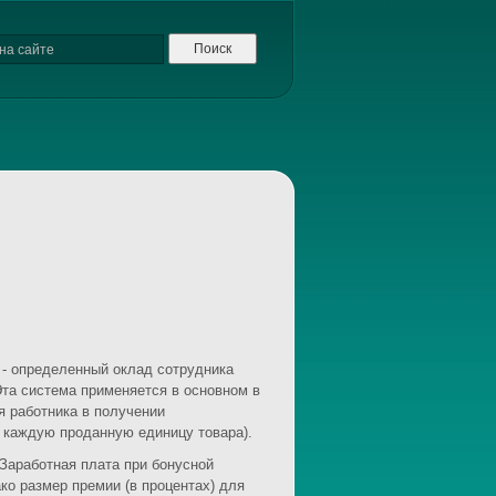
- определенный оклад сотрудника
Эта система применяется в основном в
я работника в получении
 каждую проданную единицу товара).
Заработная плата при бонусной
ко размер премии (в процентах) для