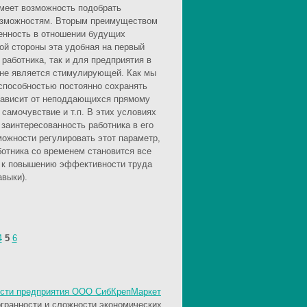
имеет возможность подобрать
возможностям. Вторым преимуществом
ленность в отношении будущих
кой стороны эта удобная на первый
работника, так и для предприятия в
 не является стимулирующей. Как мы
 способностью постоянно сохранять
о зависит от неподдающихся прямому
 самочувствие и т.п. В этих условиях
заинтересованность работника в его
можности регулировать этот параметр,
ботника со временем становится все
а к повышению эффективности труда
авыки).
4
5
6
ости предприятия ООО СибКрепМаркет
огранности и сложности экономических