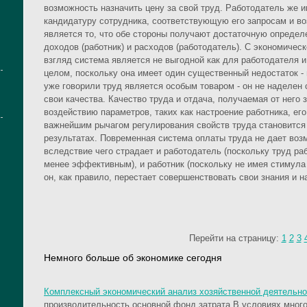
возможность назначить цену за свой труд. Работодатель же 
кандидатуру сотрудника, соответствующую его запросам и 
является то, что обе стороны получают достаточную опреде
доходов (работник) и расходов (работодатель). С экономичес
взгляд система является не выгодной как для работодателя и 
целом, поскольку она имеет один существенный недостаток -
уже говорили труд является особым товаром - он не наделен
свои качества. Качество труда и отдача, получаемая от нег
воздействию параметров, таких как настроение работника, его
важнейшим рычагом регулирования свойств труда становится 
результатах. Повременная система оплаты труда не дает воз
вследствие чего страдает и работодатель (поскольку труд ра
менее эффективным), и работник (поскольку не имея стимул
он, как правило, перестает совершенствовать свои знания и н
Перейти на страницу:
1
2
3
Немного больше об экономике сегодня
Комплексный экономический анализ хозяйственной деятельн
производительность основной фонд затрата В условиях мног