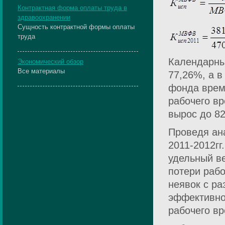
Контрактная форма оплаты труда в
здравоохранении
Сущность контрактной формы оплаты
труда
Календарны
Экономический обзор
Все материалы
77,26%, а в
фонда врем
рабочего вр
вырос до 8
Проведя ан
2011-2012г
удельный в
потери рабо
неявок с р
эффективно
рабочего в