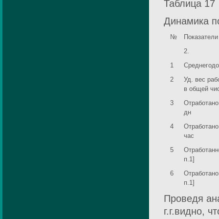
Таблица 17
Динамика п
№
Показатели
2.
1
Среднегодо
2
Уд. вес ра
в общей чис-
3
Отработано 
дн
4
Отработано 
час
5
Отработанно
п.1]
6
Отработано 
п.1]
Проведя ан
г.г.видно, 