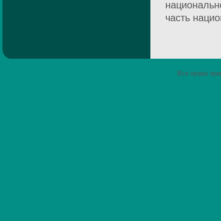
национальн
часть нацио
Все права пр