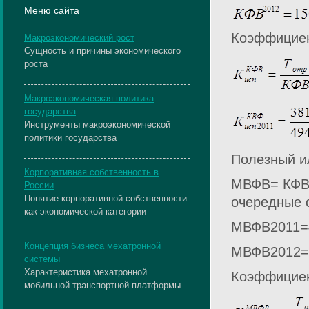
Меню сайта
Коэффициен
Макроэкономический рост
Сущность и причины экономического
роста
Макроэкономическая политика
государства
Инструменты макроэкономической
политики государства
Полезный и
Корпоративная собственность в
МВФВ= КФВ 
России
Понятие корпоративной собственности
очередные о
как экономической категории
МВФВ2011=49
Концепция бизнеса мехатронной
МВФВ2012=55
системы
Характеристика мехатронной
Коэффициен
мобильной транспортной платформы