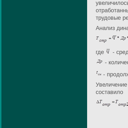
увеличилось
отработанн
трудовые р
Анализ дина
где
- сре
- количе
- продолж
Увеличение 
составило