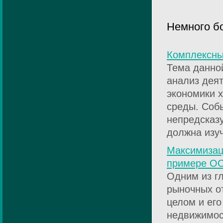
Немного б
Комплексны
Тема данно
анализ дея
экономики 
среды. Соб
непредсказу
должна изуч
Максимизац
примере ОО
Одним из г
рыночных о
целом и его
недвижимос