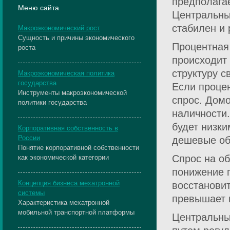
предполага
Меню сайта
Центральны
стабилен и 
Макроэкономический рост
Сущность и причины экономического
Процентная 
роста
происходит 
структуру с
Макроэкономическая политика
государства
Если проце
Инструменты макроэкономической
спрос. Дом
политики государства
наличности.
будет низки
Корпоративная собственность в
России
дешевые обл
Понятие корпоративной собственности
Спрос на об
как экономической категории
понижение 
Концепция бизнеса мехатронной
восстановит
системы
превышает 
Характеристика мехатронной
мобильной транспортной платформы
Центральны