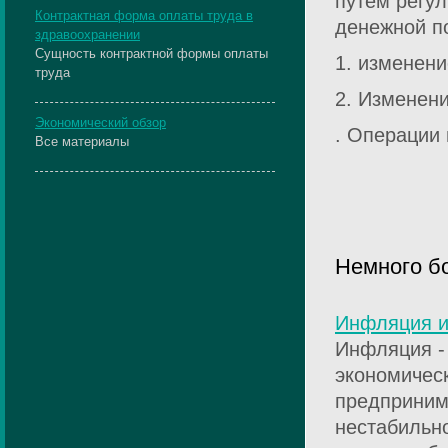
путем регу
Контрактная форма оплаты труда в
денежной п
здравоохранении
Сущность контрактной формы оплаты
1. изменени
труда
2. Изменен
Экономический обзор
. Операции 
Все материалы
Немного б
Инфляция и
Инфляция -
экономическ
предприним
нестабильно