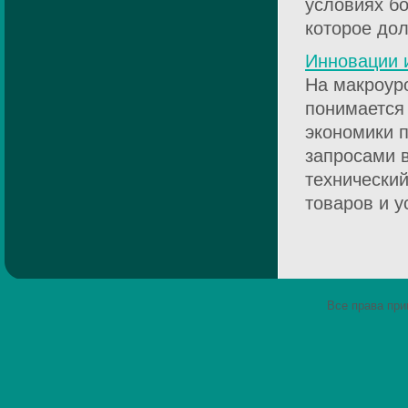
условиях бо
которое дол
Инновации 
На макроур
понимается
экономики п
запросами в
технический
товаров и ус
Все права пр