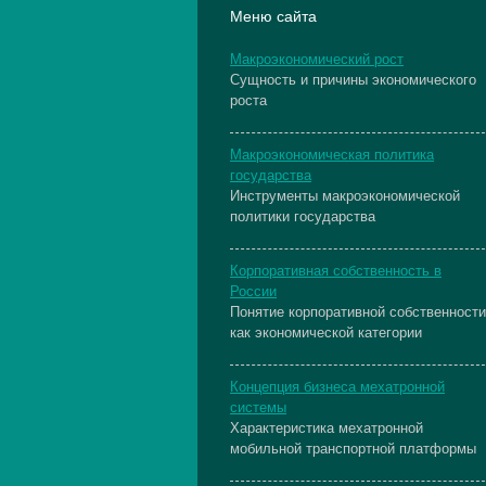
Меню сайта
Макроэкономический рост
Сущность и причины экономического
роста
Макроэкономическая политика
государства
Инструменты макроэкономической
политики государства
Корпоративная собственность в
России
Понятие корпоративной собственности
как экономической категории
Концепция бизнеса мехатронной
системы
Характеристика мехатронной
мобильной транспортной платформы