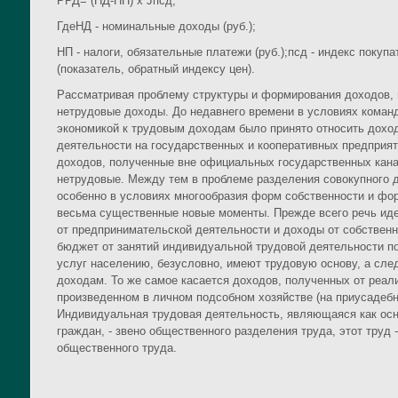
РРД= (НД-НП) х Jпсд,
ГдеНД - номинальные доходы (руб.);
НП - налоги, обязательные платежи (руб.);псд - индекс покуп
(показатель, обратный индексу цен).
Рассматривая проблему структуры и формирования доходов,
нетрудовые доходы. До недавнего времени в условиях коман
экономикой к трудовым доходам было принято относить доход
деятельности на государственных и кооперативных предприят
доходов, полученные вне официальных государственных кана
нетрудовые. Между тем в проблеме разделения совокупного д
особенно в условиях многообразия форм собственности и фо
весьма существенные новые моменты. Прежде всего речь идет
от предпринимательской деятельности и доходы от собствен
бюджет от занятий индивидуальной трудовой деятельности по
услуг населению, безусловно, имеют трудовую основу, а сле
доходам. То же самое касается доходов, полученных от реал
произведенном в личном подсобном хозяйстве (на приусадебн
Индивидуальная трудовая деятельность, являющаяся как осн
граждан, - звено общественного разделения труда, этот труд 
общественного труда.