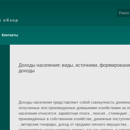
й обзор
Контакты
Доходы населения: виды, источники, формирован
доходы
Доходы населения представляют собой совокупность денежны
полученных или произведенных домашними хозяйствами за о
населения относятся: заработная плата , пенсия , стипендия ,
произведённых в собственном хозяйстве, денежные поступлен
, авторские гонорары, доход от продажи личного имущества , 
жизнедеятельности человека велика, так как уровень и струк