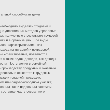
ательной способности денег
 необходимо выделять трудовые и
дно-директивных методов управления
ы, полученные в результате трудовой
иях и в организациях. Все виды
лов, характеризовались как
охода на трудовой и нетрудовой,
рм хозяйствования, появляются
 о таких видах доходов, как доходы
ности. Поступления в семейный
 производству продукции и оказанию
довательно относятся к трудовым
изации товарной продукции,
ом или садово-огородном участке).
овным, так и подсобным занятием
- составная часть совокупного