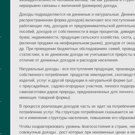
неразрывно связаны с величиной (размером) дохода.
Доходы подразделяются на денежные и натуральные. Денежн
распространенная форма доходов) включают все поступления
работающих лиц, доходов от предпринимательской деятельнос
пособий, доходов от собственности в виде процентов, дивиде
бумаг, недвижимости, продукции сельского хозяйства, скота,
(включая продажи на неофициальном рынке), доходов от оказ
др. При проведении бюджетных обследованиях семей, прово
статистики, в их денежном доходе не учитываются приросты 
отличие от денежных доходов и расходов населения.
Натуральные доходы - все поступления продукции, произвед
собственного потребления: продуктов земледелия, скотоводс
изделий, услуг и другой продукции в натуральной форме (шт., к
с приусадебных, садово-огородных участков, личного подворь
самозаготовки даров природы, предназначенных для личного, с
имеющих товарной формы).
В процессе реализации доходов часть их идет на потребление 
потребление услуг. На структуре потребления сказывается н
но и изменение структуры населения, повышение его образова
Чтобы охарактеризовать уровень благосостояния в стране, н
совокупные доходы , рост которых при неизменных ценах и нал