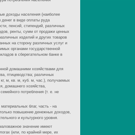
ые доходы населения (наиболее
 денег в виде оплаты руда
ти, пенсий, стипендий, различных
ндов, ренты, сумм от продажи ценных
 различных изделий и других товаров
анных на сторону различных услуг и
димых органами государственной
вкладов в сберегательном банке в
енной домашними хозяйствами для
тва, птицеводства; различных
г, м, кв. м, куб. м, час.), получаемых
я, домашнего хозяйства,
емейного потребления (т. е. не
материальных благ, часть - на
е только повышение денежных доходов,
тельного и культурного уровня.
емаловажное значение имеют
огах (или, по крайней мере, их