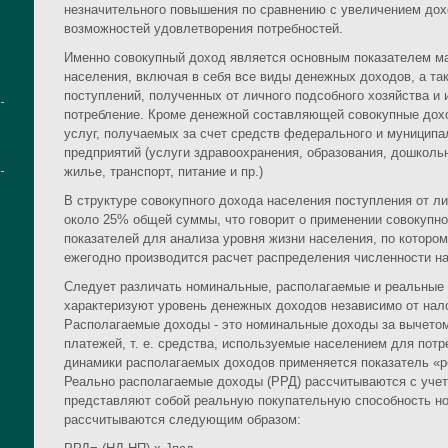
незначительного повышения по сравнению с увеличением дох
возможностей удовлетворения потребностей.
Именно совокупный доход является основным показателем м
населения, включая в себя все виды денежных доходов, а та
поступлений, полученных от личного подсобного хозяйства и
потребление. Кроме денежной составляющей совокупные дох
услуг, получаемых за счет средств федерального и муниципа
предприятий (услуги здравоохранения, образования, дошкольн
жилье, транспорт, питание и пр.)
В структуре совокупного дохода населения поступления от л
около 25% общей суммы, что говорит о применении совокупно
показателей для анализа уровня жизни населения, по которо
ежегодно производится расчет распределения численности н
Следует различать номинальные, располагаемые и реальные
характеризуют уровень денежных доходов независимо от нал
Располагаемые доходы - это номинальные доходы за вычетом
платежей, т. е. средства, используемые населением для пот
динамики располагаемых доходов применяется показатель «
Реально располагаемые доходы (РРД) рассчитываются с учет
представляют собой реальную покупательную способность н
рассчитываются следующим образом: