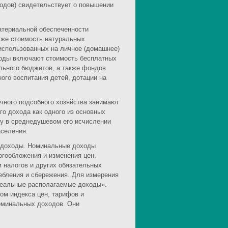
одов) свидетельствует о повышении
атериальной обеспеченности
кже стоимость натуральных
 использованных на личное (домашнее)
оды включают стоимость бесплатных
льного бюджетов, а также фондов
ого воспитания детей, дотации на
ичного подсобного хозяйства занимают
го дохода как одного из основных
му в среднедушевом его исчислении
аселения.
 доходы. Номинальные доходы
огообложения и изменения цен.
 налогов и других обязательных
ребления и сбережения. Для измерения
реальные располагаемые доходы».
ом индекса цен, тарифов и
оминальных доходов. Они