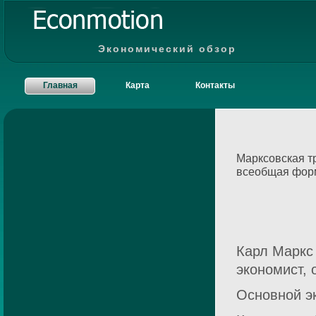
Экономический обзор
Главная
Карта
Контакты
Марксовская т
всеобщая форм
Карл Маркс 
экономист,
Основной эк