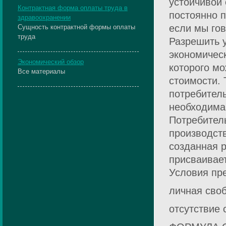
устойчивой 
Контрактная форма оплаты труда в
постоянно п
здравоохранении
если мы гов
Сущность контрактной формы оплаты
труда
Разрешить 
экономическ
Экономический обзор
которого мо
Все материалы
стоимости. 
потребитель
необходима
Потребитель
производств
созданная р
присваивае
Условия пр
личная сво
отсутствие 