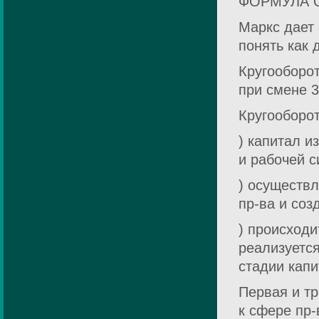
ФОРМУЛА О
Маркс дает
понять как 
Кругооборот
при смене 
Кругооборот
) капитал 
и рабочей с
) осуществл
пр-ва и соз
) происходи
реализуется
стадии кап
Первая и тр
к сфере пр-