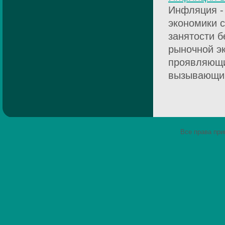
Инфляция -
экономики 
занятости б
рыночной э
проявляющи
вызывающий 
Все права пр