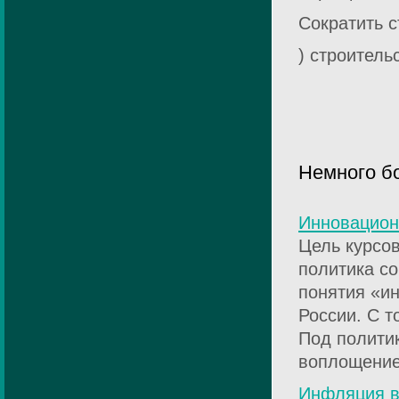
Сократить с
) строитель
Немного б
Инновацион
Цель курсо
политика с
понятия «и
России. С т
Под полити
воплощение 
Инфляция в