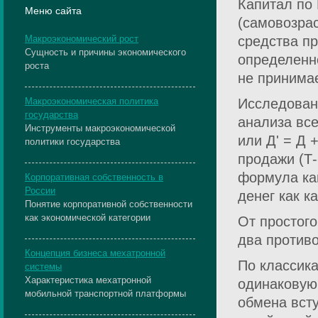
Капитал по 
Меню сайта
(самовозрас
Макроэкономический рост
средства пр
Сущность и причины экономического
определенно
роста
не принима
Макроэкономическая политика
Исследован
государства
анализа все
Инструменты макроэкономической
или Д' = Д 
политики государства
продажи (Т-
формула ка
Корпоративная собственность в
России
денег как к
Понятие корпоративной собственности
как экономической категории
От простого
два против
Концепция бизнеса мехатронной
По классик
системы
Характеристика мехатронной
одинаковую 
мобильной транспортной платформы
обмена вст