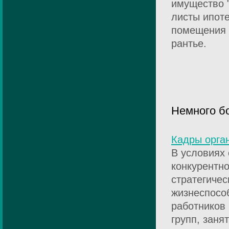
имущество "
листы ипот
помещения 
рантье.
Немного б
Кадры орган
В условиях
конкурентн
стратегичес
жизнеспособ
работников
групп, заня