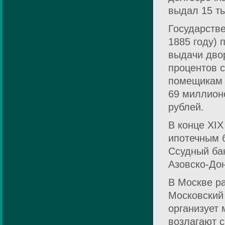
выдал 15 т
Государств
1885 году)
выдачи двор
процентов с
помещикам 
69 миллионо
рублей.
В конце XIX
ипотечным 
Ссудный бан
Азовско-Дон
В Москве ра
Московский 
организует 
возлагают 