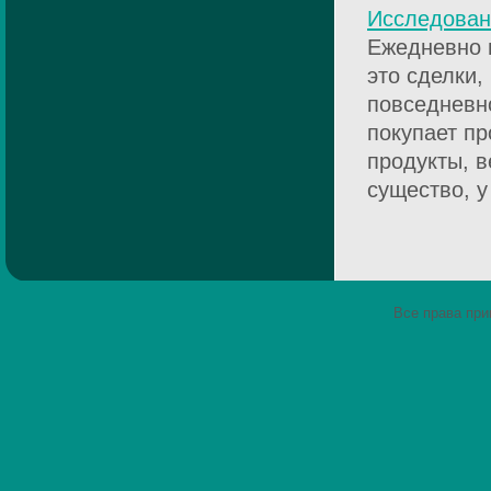
Исследован
Ежедневно 
это сделки,
повседневно
покупает пр
продукты, в
существо, у 
Все права пр