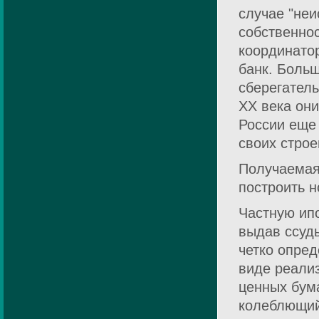
случае "неи
собственнос
координато
банк. Боль
сберегател
XX века он
России еще
своих стро
Получаемая
построить н
Частную ип
выдав ссуд
четко опред
виде реали
ценных бум
колеблющийс