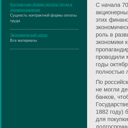
С начала 70
Контрактная форма оплаты труда в
здравоохранении
акционерны
Сущность контрактной формы оплаты
этих финан
труда
экономическ
роль в разв
Экономический обзор
Все материалы
экономики к
пропагандир
проводили 
годы октябр
полностью 
По российск
не могли д
банков, что
Государстве
1882 году) 
для покупк
долгосрочны