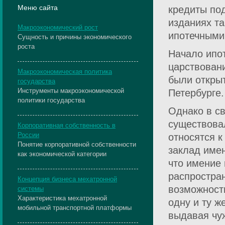
Меню сайта
кредиты по
изданиях та
Макроэкономический рост
ипотечными
Сущность и причины экономического
роста
Начало ипот
царствован
Макроэкономическая политика
были откры
государства
Инструменты макроэкономической
Петербурге.
политики государства
Однако в с
существовал
Корпоративная собственность в
России
относятся к
Понятие корпоративной собственности
заклад имен
как экономической категории
что имение 
распростран
Концепция бизнеса мехатронной
возможност
системы
Характеристика мехатронной
одну и ту ж
мобильной транспортной платформы
выдавая чу