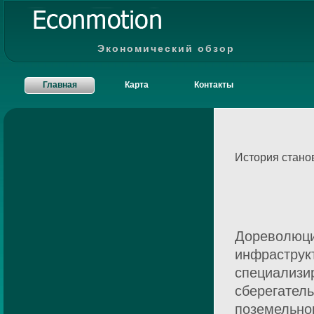
Экономический обзор
Главная
Карта
Контакты
История стано
Дореволюци
инфраструк
специализир
сберегател
поземельног