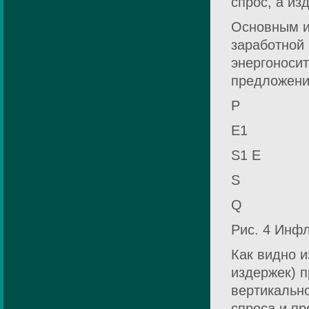
спрос, а из
Основным и
заработной 
энергоноси
предложения
Р
E1
S1 E
S
Q
Рис. 4 Инф
Как видно 
издержек) 
вертикально
спроса и пр