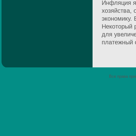
Инфляция я
хозяйства,
экономику. 
Некоторый р
для увелич
платежный о
Все права пр