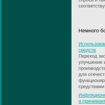
соответств
Немного б
Использова
средств
Переход эк
улучшение 
производст
для отечес
функционир
средствами 
Инфляционн
и принимае