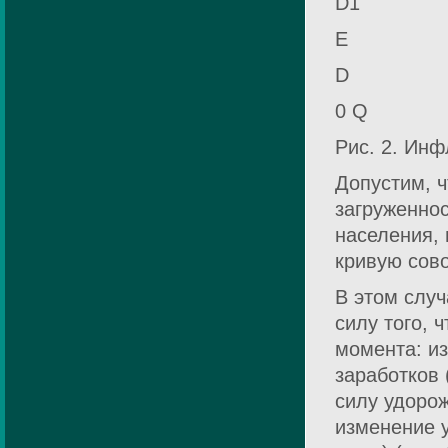
D1
E
D
0 Q
Рис. 2. Инф
Допустим, ч
загруженно
населения, 
кривую сово
В этом слу
силу того, 
момента: и
заработков 
силу удорож
изменение 