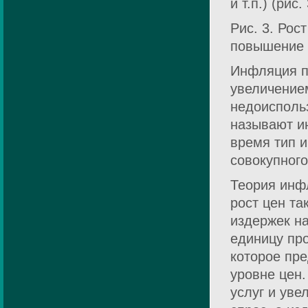
и т.п.) (рис. 
Рис. 3. Рос
повышение 
Инфляция п
увеличение
недоиспольз
называют и
время тип и
совокупного
Теория инф
рост цен та
издержек н
единицу пр
которое пр
уровне цен.
услуг и уве