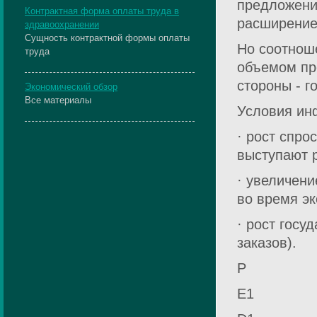
предложени
Контрактная форма оплаты труда в
расширение
здравоохранении
Сущность контрактной формы оплаты
Но соотнош
труда
объемом про
стороны - г
Экономический обзор
Все материалы
Условия ин
· рост спро
выступают р
· увеличени
во время э
· рост госу
заказов).
Р
E1