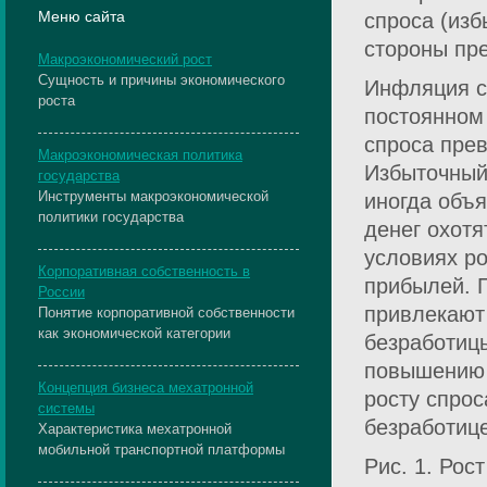
Меню сайта
спроса (изб
стороны пр
Макроэкономический рост
Сущность и причины экономического
Инфляция с
роста
постоянном
спроса пре
Макроэкономическая политика
Избыточный 
государства
Инструменты макроэкономической
иногда объ
политики государства
денег охот
условиях р
Корпоративная собственность в
прибылей. 
России
привлекают
Понятие корпоративной собственности
как экономической категории
безработицы
повышению 
Концепция бизнеса мехатронной
росту спро
системы
безработице
Характеристика мехатронной
мобильной транспортной платформы
Рис. 1. Рос