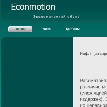
Экономический обзор
Главная
Карта
Контакты
Инфляция спр
Рассматрив
различие м
(инфляцией
издержек). 
но неравно