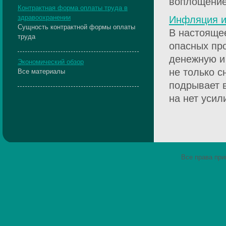
воплощение 
Контрактная форма оплаты труда в
здравоохранении
Инфляция и
Сущность контрактной формы оплаты
В настояще
труда
опасных пр
денежную и
Экономический обзор
не только с
Все материалы
подрывает 
на нет усил
Все права пр