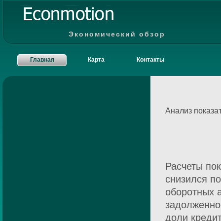
Экономический обзор
Главная
Карта
Контакты
Анализ показа
Расчеты по
снизился п
оборотных 
задолженно
доли креди