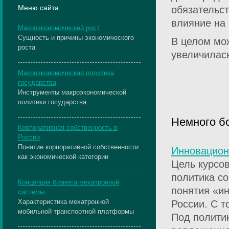
Меню сайта
обязательс
влияние на
Макроэкономический рост
Сущность и причины экономического
В целом мож
роста
увеличилас
Макроэкономическая политика
государства
Инструменты макроэкономической
политики государства
Немного б
Корпоративная собственность в
России
Понятие корпоративной собственности
Инновацион
как экономической категории
Цель курсо
политика с
Концепция бизнеса мехатронной
понятия «и
системы
Характеристика мехатронной
России. С т
мобильной транспортной платформы
Под полити