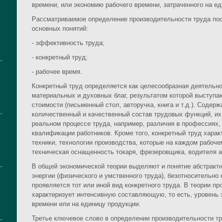
времени, или экономию рабочего времени, затраченного на ед
Рассматриваемое определение производительности труда пос
основных понятий:
- эффективность труда;
- конкретный труд;
- рабочее время.
Конкретный труд определяется как целесообразная деятельн
материальных и духовных благ, результатом которой выступ
стоимости (письменный стол, авторучка, книга и т.д.). Содер
количественный и качественный состав трудовых функций, их
реальном процессе труда, например, различия в профессиях,
квалификации работников. Кроме того, конкретный труд хара
техники, технологии производства, которые на каждом рабоч
техническая оснащенность токаря, фрезеровщика, водителя а
В общей экономической теории выделяют и понятие абстрактн
энергии (физического и умственного труда), безотносительно 
проявляется тот или иной вид конкретного труда. В теории п
характеризует интенсивную составляющую, то есть, уровень 
времени или на единицу продукции.
Третье ключевое слово в определении производительности тру