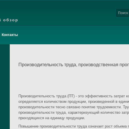
й обзор
Контакты
Производительность труда, производственная про
Производительность труда (ПТ) - это эффективность затрат ко
определяется количеством продукции, произведенной в едини
производительности тесно связано понятие трудоемкости. Тру
производительности труда, характеризующий количество затра
приходящихся на единицу продукции.
Повышение производительности труда означает рост объема 