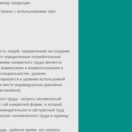
иницу продукции.
троено с использованием трех
ость людей, направленная на создание
ают определенные потребительные
жанием конкретного труда является
 взаимосвязи и взаимоотношения в
 специальностях, уровнях
ктеризуется и уровнем используемой
ем месте индивидуальны (различна
втомобиля).
ого труда - затраты человеческой
к той конкретной форме, в которой
роизводительности абстрактный труд
затрат человеческого труда в единицу
да - рабочее время, его затраты.