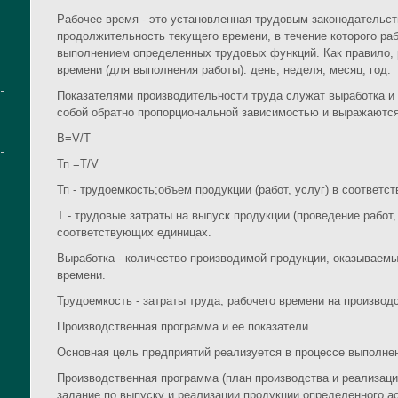
Рабочее время - это установленная трудовым законодательс
продолжительность текущего времени, в течение которого ра
выполнением определенных трудовых функций. Как правило, 
времени (для выполнения работы): день, неделя, месяц, год.
Показателями производительности труда служат выработка и
собой обратно пропорциональной зависимостью и выражаютс
В=V/T
Тп =Т/V
Тп - трудоемкость;объем продукции (работ, услуг) в соответ
Т - трудовые затраты на выпуск продукции (проведение работ,
соответствующих единицах.
Выработка - количество производимой продукции, оказываемы
времени.
Трудоемкость - затраты труда, рабочего времени на производ
Производственная программа и ее показатели
Основная цель предприятий реализуется в процессе выполне
Производственная программа (план производства и реализации
задание по выпуску и реализации продукции определенного а