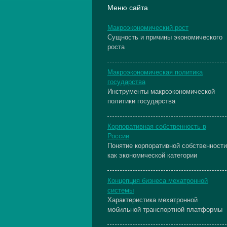
Меню сайта
Макроэкономический рост
Сущность и причины экономического
роста
Макроэкономическая политика
государства
Инструменты макроэкономической
политики государства
Корпоративная собственность в
России
Понятие корпоративной собственности
как экономической категории
Концепция бизнеса мехатронной
системы
Характеристика мехатронной
мобильной транспортной платформы