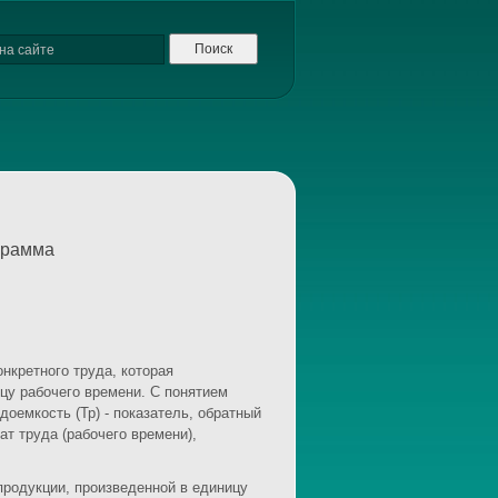
грамма
нкретного труда, которая
цу рабочего времени. С понятием
доемкость (Тр) - показатель, обратный
т труда (рабочего времени),
продукции, произведенной в единицу