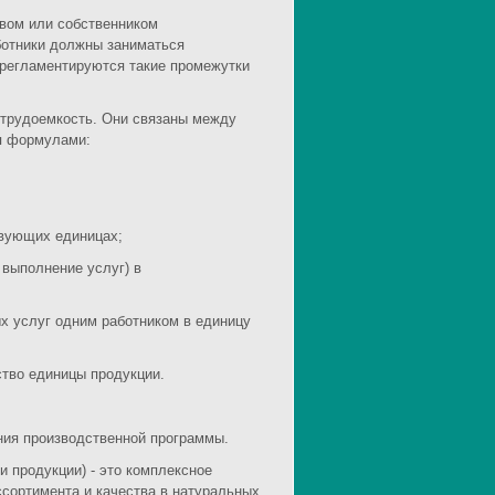
твом или собственником
ботники должны заниматься
регламентируются такие промежутки
 трудоемкость. Они связаны между
я формулами:
ствующих единицах;
 выполнение услуг) в
х услуг одним работником в единицу
ство единицы продукции.
ния производственной программы.
 продукции) - это комплексное
ссортимента и качества в натуральных