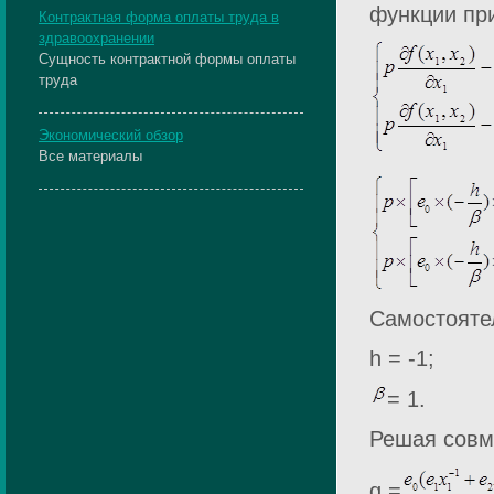
функции при
Контрактная форма оплаты труда в
здравоохранении
Сущность контрактной формы оплаты
труда
Экономический обзор
Все материалы
Самостояте
h = -1;
= 1.
Решая совм
q =