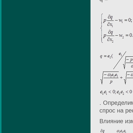
. Определи
спрос на ре
Влияние из