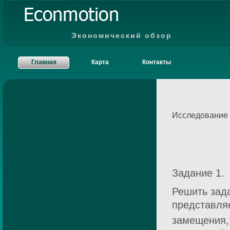
Экономический обзор
Главная
Карта
Контакты
Исследование 
Задание 1.
Решить зад
представля
замещения, 