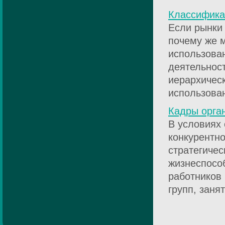
Классифика
Если рынки 
почему же м
использован
деятельнос
иерархическ
использован
Кадры орган
В условиях
конкурентн
стратегичес
жизнеспособ
работников
групп, заня