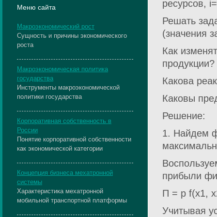
ресурсов, i=
Меню сайта
Решать зада
Макроэкономический рост
(значения з
Сущность и причины экономического
роста
Как изменят
продукции?
Макроэкономическая политика
государства
Какова реа
Инструменты макроэкономической
политики государства
Каковы пре
Решение:
Корпоративная собственность в
России
1. Найдем ф
Понятие корпоративной собственности
максимальн
как экономической категории
Воспользуе
Концепция бизнеса мехатронной
прибыли ф
системы
Характеристика мехатронной
П = p f(х1, 
мобильной транспортной платформы
Учитывая у