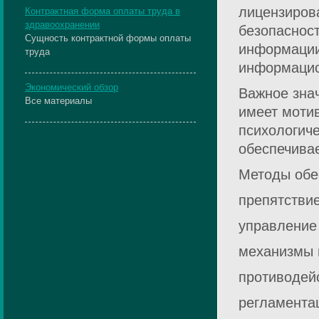
лицензиров
Контрактная форма оплаты труда в
здравоохранении
безопасност
Сущность контрактной формы оплаты
информации
труда
информацио
Экономический обзор
Важное зна
Все материалы
имеет моти
психологич
обеспечива
Методы обе
препятствие
управление
механизмы 
противодей
регламента