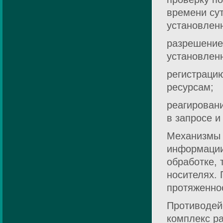
времени су
установлен
разрешение
установленн
регистраци
ресурсам;
реагировани
в запросе и
Механизмы 
информации
обработке, 
носителях.
протяженно
Противодей
комплекс ра