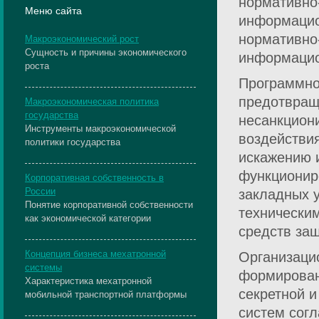
нормативно
Меню сайта
информацио
нормативно
Макроэкономический рост
Сущность и причины экономического
информацио
роста
Программно-
предотвращ
Макроэкономическая политика
государства
несанкцион
Инструменты макроэкономической
воздействи
политики государства
искажению 
функционир
Корпоративная собственность в
России
закладных 
Понятие корпоративной собственности
технически
как экономической категории
средств за
Концепция бизнеса мехатронной
Организаци
системы
формирован
Характеристика мехатронной
секретной 
мобильной транспортной платформы
систем сог