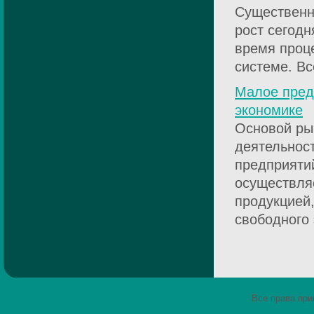
Существенн
рост сегод
время проц
системе. Все
Малое пред
экономике
Основой ры
деятельност
предприятий
осуществля
продукцией
свободного 
Все права пр