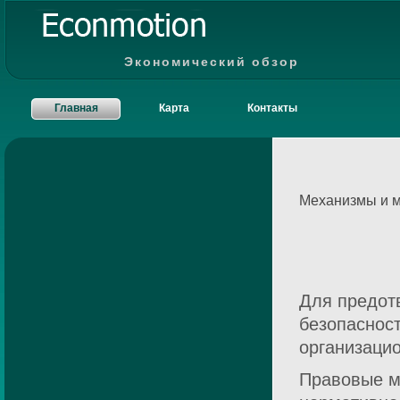
Экономический обзор
Главная
Карта
Контакты
Механизмы и 
Для предот
безопаснос
организаци
Правовые м