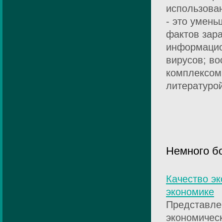
использова
- это умен
фактов зар
информацио
вирусов; в
комплексом 
литературой
Немного б
Качество эк
экономике
Представле
экономическ