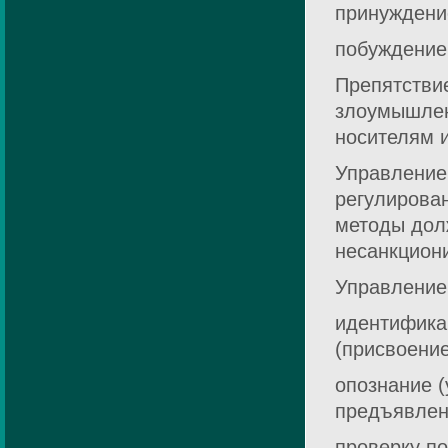
принуждени
побуждение
Препятствие
злоумышлен
носителям и
Управление
регулирован
методы дол
несанкцион
Управление
идентифика
(присвоени
опознание (
предъявлен
проверку по