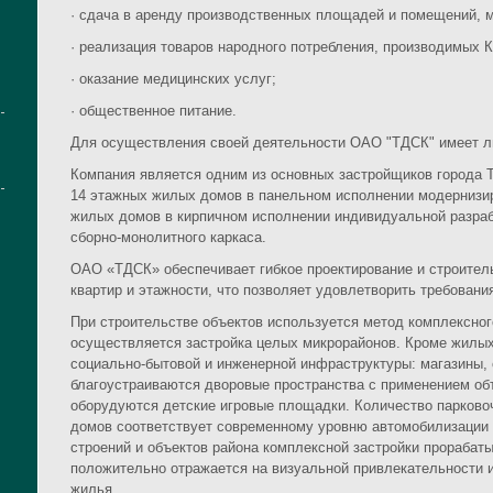
· сдача в аренду производственных площадей и помещений, 
· реализация товаров народного потребления, производимых 
· оказание медицинских услуг;
· общественное питание.
Для осуществления своей деятельности ОАО "ТДСК" имеет ли
Компания является одним из основных застройщиков города 
14 этажных жилых домов в панельном исполнении модернизир
жилых домов в кирпичном исполнении индивидуальной разраб
сборно-монолитного каркаса.
ОАО «ТДСК» обеспечивает гибкое проектирование и строите
квартир и этажности, что позволяет удовлетворить требования
При строительстве объектов используется метод комплексног
осуществляется застройка целых микрорайонов. Кроме жилых
социально-бытовой и инженерной инфраструктуры: магазины,
благоустраиваются дворовые пространства с применением об
оборудуются детские игровые площадки. Количество парково
домов соответствует современному уровню автомобилизации 
строений и объектов района комплексной застройки прорабаты
положительно отражается на визуальной привлекательности и
жилья.