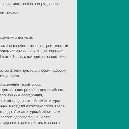
механизмов, машин, оборудования;
Компанией;
цензии и допуски.
Тюмени и осуществляет строительство
ованной серии 121-14Т, 14 этажных
отки и 16 этажных домов по системе
льство жилых домов с любым набором
 заказчика.
о освоения территории,
 домов в них располагаются объекты
 спортивные сооружения,
ъектов ландшафтной архитектуры,
чных мест для автотранспорта возле
города. Архитектурный облик всех
вается одновременно, и это
 видовых характеристиках нового