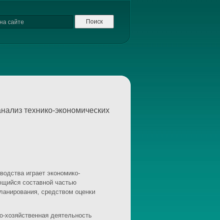
анализ технико-экономических
одства играет экономико-
яющийся составной частью
ланирования, средством оценки
о-хозяйственная деятельность