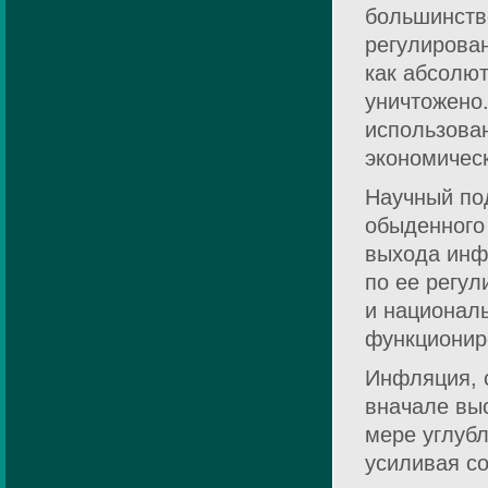
большинств
регулирова
как абсолют
уничтожено
использован
экономическ
Научный по
обыденного
выхода инф
по ее регул
и национал
функционир
Инфляция, 
вначале выс
мере углубл
усиливая со