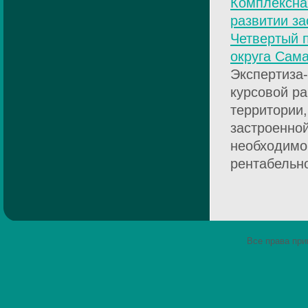
Комплексна
развитии за
Четвертый п
округа Сам
Экспертиза-
курсовой ра
территории,
застроенной
необходимо 
рентабельно
Все права пр