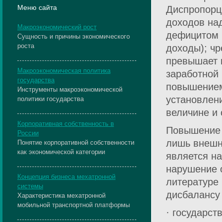
Меню сайта
Диспропорц
доходов на
Макроэкономический рост
дефицитом 
Сущность и причины экономического
роста
доходы); ч
превышает 
Макроэкономическая политика
заработной 
государства
повышением
Инструменты макроэкономической
установлен
политики государства
величине и 
Корпоративная собственность в
Повышение ц
России
лишь внешн
Понятие корпоративной собственности
как экономической категории
является на
нарушение 
Концепция бизнеса мехатронной
литературе
системы
дисбалансу
Характеристика мехатронной
мобильной транспортной платформы
· государст