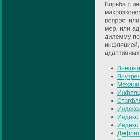
Борьба с и
макроэконо
вопрос: ил
мер, или ад
дилемму по
инфляцией,
адаптивных
Внешни
Внутре
Механи
Инфляц
Стагфл
Индекс
Индекс
Индекс
Дефлят