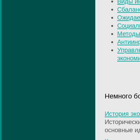
Виды и
Сбалан
Ожидае
Социал
Методы
Антиин
Управл
эконом
Немного б
История эк
Исторически
основные ид