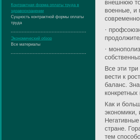
внешнюю то
Контрактная форма оплаты труда в
военные, и
здравоохранении
Сущность контрактной формы оплаты
современног
труда
· профсоюз
продолжител
Экономический обзор
Все материалы
· монополи
собственны
Все эти тр
вести к рос
баланс. Зн
конкретных
Как и боль
экономики,
Негативные
стране. Гор
тем способс