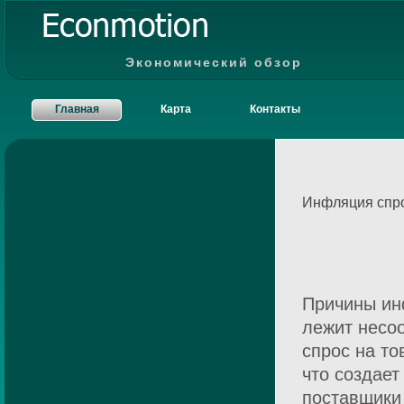
Экономический обзор
Главная
Карта
Контакты
Инфляция спр
Причины ин
лежит несоо
спрос на то
что создает
поставщики