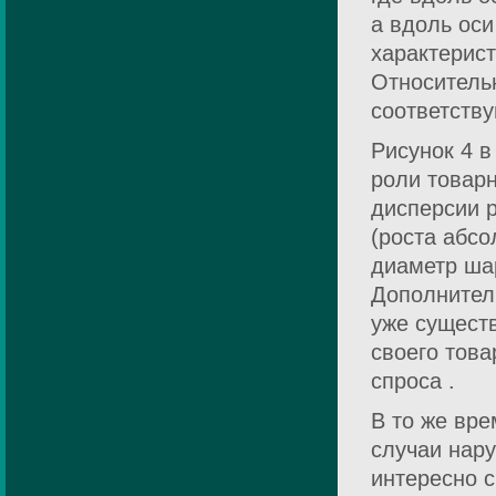
а вдоль оси
характерис
Относитель
соответств
Рисунок 4 в
роли товар
дисперсии 
(роста абс
диаметр шар
Дополнител
уже сущест
своего тов
спроса .
В то же вр
случаи нару
интересно с