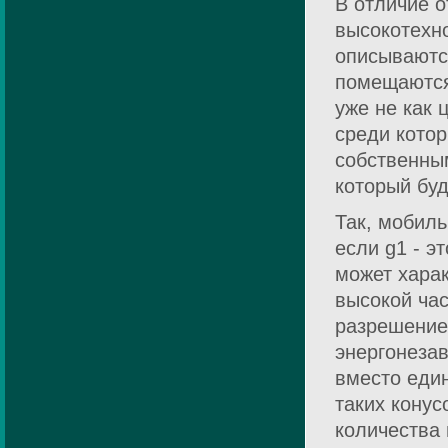
В отличие о
высокотехн
описываютс
помещаются
уже не как 
среди котор
собственны
который буд
Так, мобиль
если g1 - э
может хара
высокой час
разрешение
энергонезав
вместо еди
таких конус
количества 