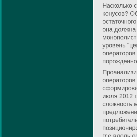
Насколько с
конусов? Об
остаточног
она должна
монополисты
уровень "це
операторов
порожденно
Проанализи
операторов
сформировал
июля 2012 
сложность 
предложени
потребитель
позиционир
где вдоль о