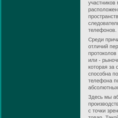
участников
расположен
пространст
следовател
телефонов.
Среди прич
отличий пе
протоколов 
или - рыно
которая за
способна п
телефона п
абсолютных
Здесь мы аб
производст
с точки зре
товар. Тако