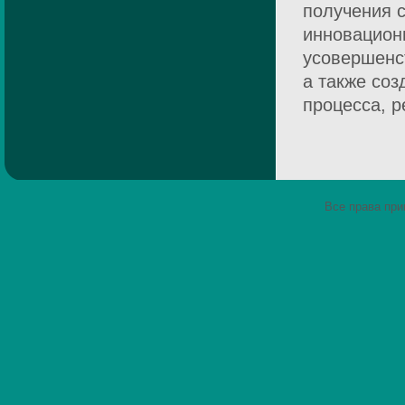
получения 
инновацион
усовершенс
а также соз
процесса, р
Все права пр