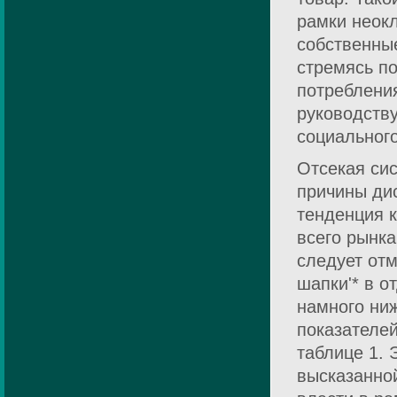
рамки неок
собственные
стремясь п
потребления
руководств
социального
Отсекая си
причины ди
тенденция к
всего рынка
следует отм
шапки'* в 
намного ни
показателе
таблице 1. 
высказанно