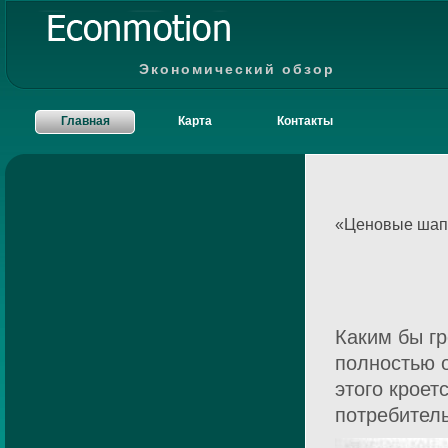
Экономический обзор
Главная
Карта
Контакты
«Ценовые шап
Каким бы гр
полностью 
этого крое
потребитель