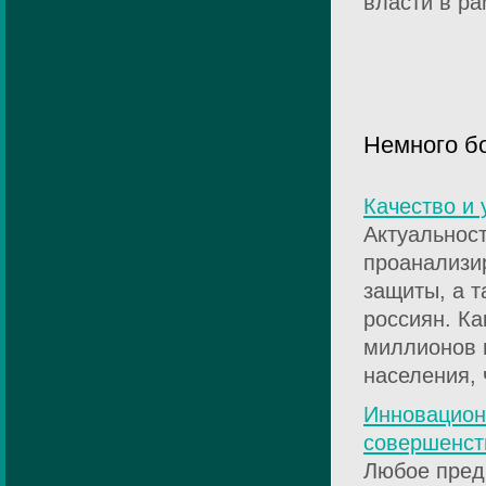
власти в ра
Немного б
Качество и 
Актуальнос
проанализи
защиты, а т
россиян. Ка
миллионов п
населения, 
Инновацион
совершенст
Любое пред