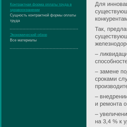
Для инновац
Контрактная форма оплаты труда в
здравоохранении
существующ
Сущность контрактной формы оплаты
конкурентам
труда
Так, предл
Экономический обзор
существующ
Все материалы
железнодор
– ликвидац
способносте
– замене по
сроками слу
производит
– внедрени
и ремонта 
– увеличени
на 3,4 % к 