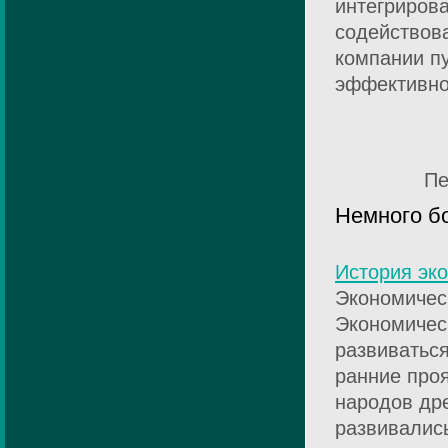
интегрирова
содействов
компании п
эффективно
Пе
Немного б
История эк
Экономичес
Экономичес
развиватьс
ранние про
народов дре
развивались