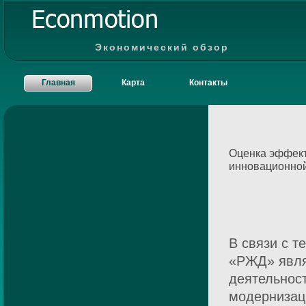
Экономический обзор
Главная
Карта
Контакты
Оценка эффект
инновационной
В связи с т
«РЖД» явля
деятельнос
модернизац