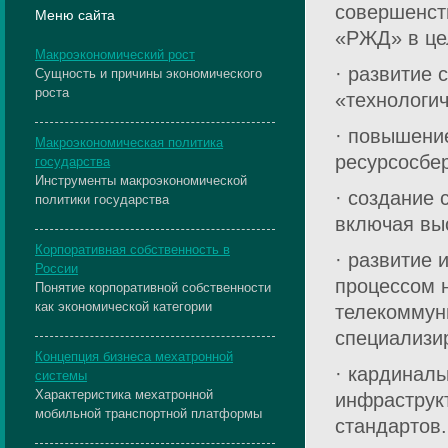
совершенст
Меню сайта
«РЖД» в це
Макроэкономический рост
· развитие 
Сущность и причины экономического
роста
«технологи
· повышени
Макроэкономическая политика
ресурсосбе
государства
Инструменты макроэкономической
· создание 
политики государства
включая вы
Корпоративная собственность в
· развитие
России
процессом 
Понятие корпоративной собственности
как экономической категории
телекоммун
специализи
Концепция бизнеса мехатронной
· кардиналь
системы
Характеристика мехатронной
инфраструк
мобильной транспортной платформы
стандартов.