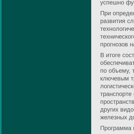
успешно фу
При опреде
развития сл
технологиче
техническог
прогнозов н
В итоге со
обеспечиват
по объему, 
ключевым т
логистичес
транспорте
пространст
других вид
железных до
Программа 