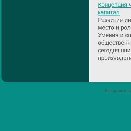
Концепция ч
капитал
Развитие и
место и рол
Умения и с
общественн
сегодняшни
производств
Все права пр