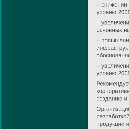
– снижении 
уровню 2008
– увеличен
основных на
– повышени
инфраструкт
обоснованно
– увеличени
уровню 2008
Рекомендуе
корпоратив
созданию и
Организаци
разработко
продукции 