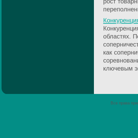
рост товарн
переполнени
Конкуренци
Конкуренция
областях. 
соперничест
как соперни
соревновани
ключевым эл
Все права пр