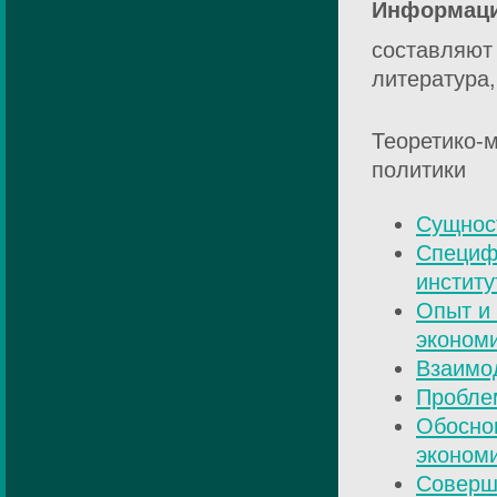
Информаци
составляют
литература,
Теоретико-м
политики
Сущност
Специф
институ
Опыт и
экономи
Взаимод
Пробле
Обосно
эконом
Соверш