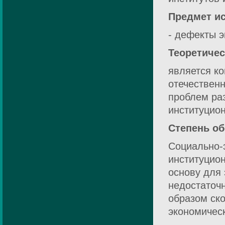
Предмет и
- дефекты э
Теоретичес
является к
отечествен
проблем ра
институцио
Степень об
Социально-
институцион
основу для 
недостаточ
образом ск
экономичес