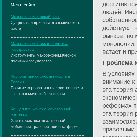
достигаютс
Меню сайта
людей. Инст
Макроэкономический рост
собственно
Сущность и причины экономического
действуют н
роста
рынков, но 
монополии.
Макроэкономическая политика
государства
встает и пр
Инструменты макроэкономической
политики государства
Проблема и
В условиях 
Корпоративная собственность в
внимание к
России
Понятие корпоративной собственности
эта теория
как экономической категории
экономичес
реформах п
Концепция бизнеса мехатронной
эта теория
системы
взаимосвязи
Характеристика мехатронной
мобильной транспортной платформы
правовыми 