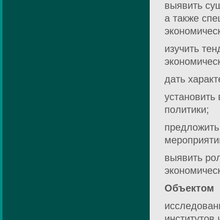
выявить сущ
а также спе
экономическ
изучить те
экономическ
дать характ
установить 
политики;
предложить
мероприяти
выявить рол
экономическ
Объектом
исследован
институтов 