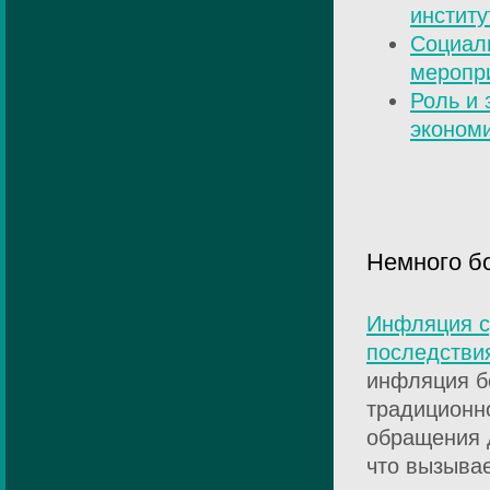
институ
Социал
меропри
Роль и 
эконом
Немного б
Инфляция с
последстви
инфляция б
традиционн
обращения 
что вызыва