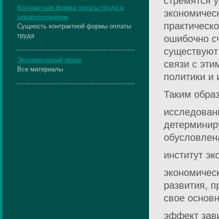
стремятся у
Контрактная форма оплаты труда в
экономичес
здравоохранении
практическо
Сущность контрактной формы оплаты
труда
ошибочно сч
существуют 
Экономический обзор
связи с эти
Все материалы
политики и 
Таким обра
исследовани
детерминиру
обусловлен
институт эк
экономичес
развития, 
свое основ
эффект зав