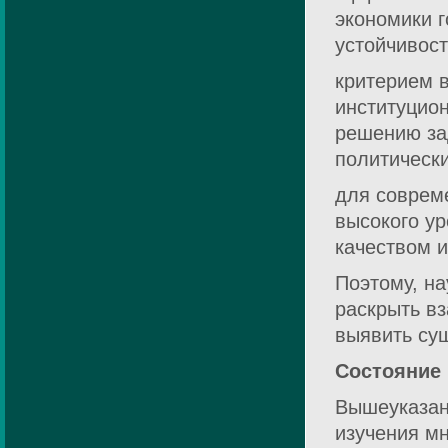
экономики 
устойчивост
критерием 
институцио
решению зад
политически
для соврем
высокого ур
качеством 
Поэтому, на
раскрыть вз
выявить су
Состояние 
Вышеуказан
изучения м