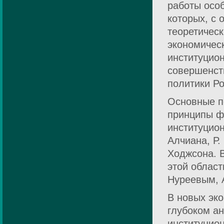
работы осо
которых, с 
теоретичес
экономическ
институцион
совершенст
политики Ро
Основные п
принципы ф
институцио
Алчиана, Р.
Ходжсона. 
этой област
Нуреевым, 
В новых эко
глубоком а
институцио