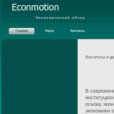
Экономический обзор
Главная
Карта
Контакты
Институты и д
В современн
институцио
основу эко
экономики 